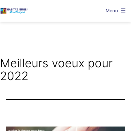
Aller
Menu
au
Habitat
contenu
Jeunes
Montluçon
Meilleurs voeux pour
2022