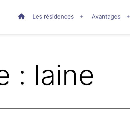
Les résidences
Avantages
Ouvrir
le
menu
e :
laine