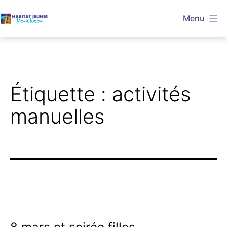
Aller
Menu
au
Habitat
contenu
Jeunes
Montluçon
Étiquette :
activités
manuelles