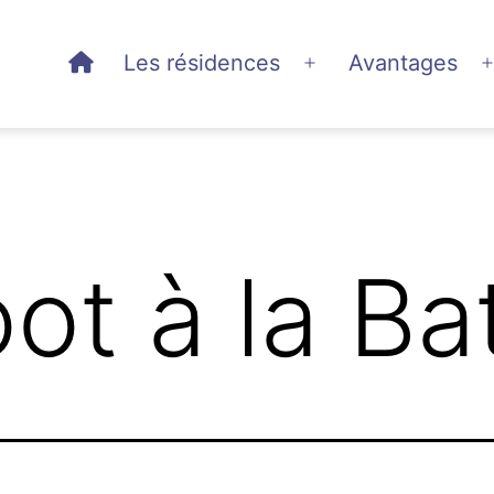
Les résidences
Avantages
Ouvrir
le
menu
t à la Bat