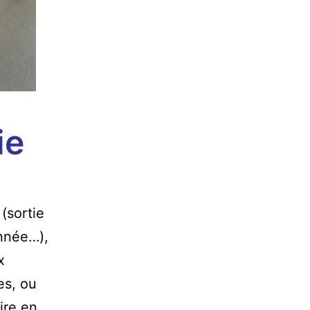
ie
(sortie
année…),
x
es, ou
ire en