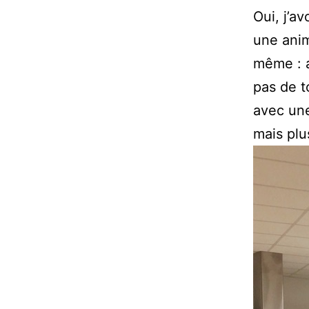
Oui, j’a
une anim
même : a
pas de t
avec une
mais plu