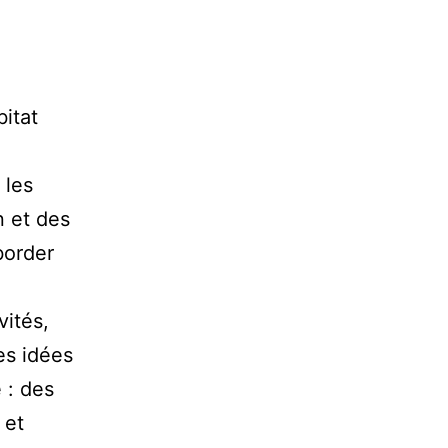
bitat
 les
n et des
border
vités,
es idées
 : des
 et