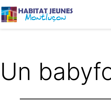
Aller
au
contenu
Habitat
Jeunes
Montluçon
Un babyfoo