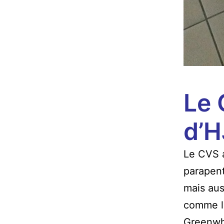
Le 
d’
Le CVS a
parapent
mais aus
comme l
Greenwh