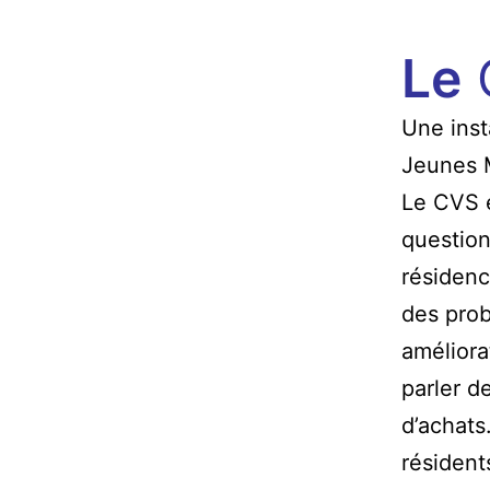
Le
Une inst
Jeunes M
Le CVS e
question
résidenc
des prob
améliora
parler d
d’achats
résident