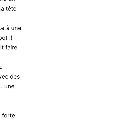
la tête
te à une
ot !!
t faire
au
avec des
…. une
 forte