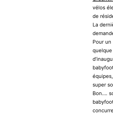
vélos él
de résid
La derni
demande 
Pour un s
quelque 
d’inaugu
babyfoot
équipes,
super so
Bon…. so
babyfoot
concurr