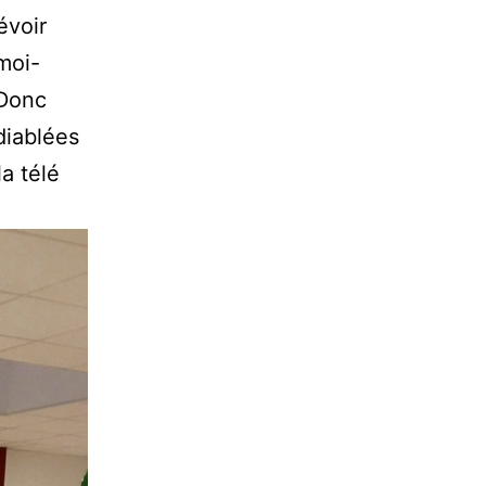
évoir
moi-
 Donc
diablées
a télé