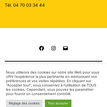
Tél. 04 70 03 34 44
Facebook
Instagram
E-
mail
Nous utilisons des cookies sur notre site Web pour vous
offrir l'expérience la plus pertinente en mémorisant vos
préférences et vos visites répétées. En cliquant sur
"Accepter tout", vous consentez à l'utilisation de TOUS
Copyright © 2026 Habitat Jeunes Montluçon.
les cookies. Cependant, vous pouvez les paramétrer
pour fournir un consentement contrôlé.
Tous droits réservés. Création
Souris Kiclic
.
Réglage des cookies
Tout accepter