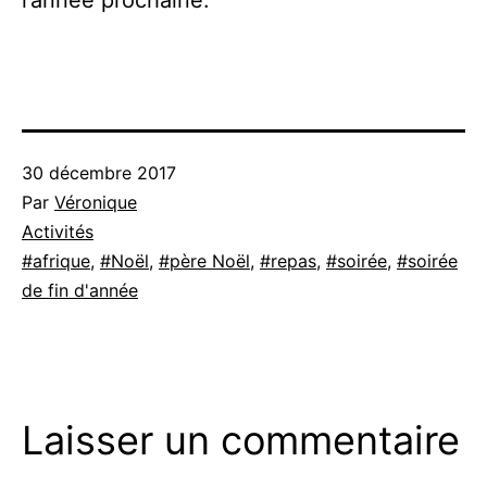
l’année prochaine.
Publié
30 décembre 2017
le
Par
Véronique
Catégorisé
Activités
comme
Étiqueté
afrique
,
Noël
,
père Noël
,
repas
,
soirée
,
soirée
de fin d'année
Laisser un commentaire