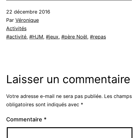
Publié
22 décembre 2016
le
Par
Véronique
Catégorisé
Activités
comme
Étiqueté
activité
,
HJM
,
jeux
,
père Noël
,
repas
Laisser un commentaire
Votre adresse e-mail ne sera pas publiée.
Les champs
obligatoires sont indiqués avec
*
Commentaire
*