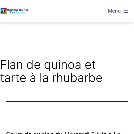
Aller
Menu
au
Habitat
contenu
Jeunes
Montluçon
Flan de quinoa et
tarte à la rhubarbe