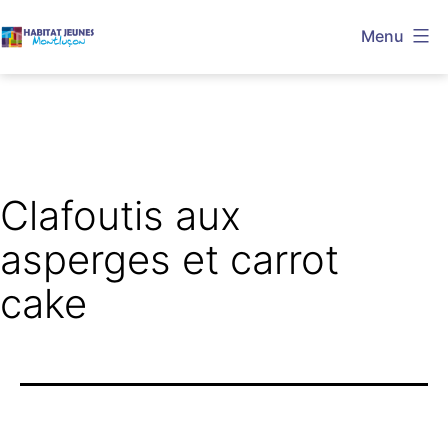
Aller
Menu
au
Habitat
contenu
Jeunes
Montluçon
Clafoutis aux
asperges et carrot
cake