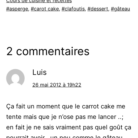
Cours de cuisine et recettes
comme
Étiqueté
asperge
,
carot cake
,
clafoutis
,
dessert
,
gâteau
2 commentaires
Luis
26 mai 2012 à 19h22
Ça fait un moment que le carrot cake me
tente mais que je n’ose pas me lancer ..;
en fait je ne sais vraiment pas quel goût ça
pourrait avoir , un peu comme le gâteau