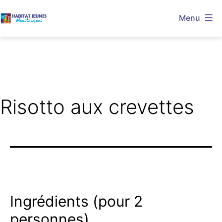
Aller
Menu
au
Habitat
contenu
Jeunes
Montluçon
Risotto aux crevettes
Ingrédients (pour 2
personnes)