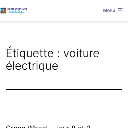
Aller
Menu
au
Habitat
contenu
Jeunes
Montluçon
Étiquette :
voiture
électrique