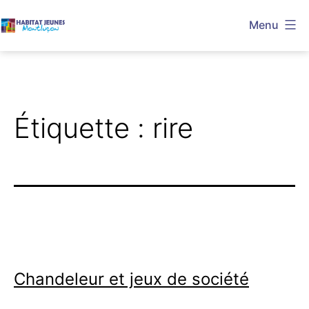
Aller
Menu
au
Habitat
contenu
Jeunes
Montluçon
Étiquette :
rire
Chandeleur et jeux de société