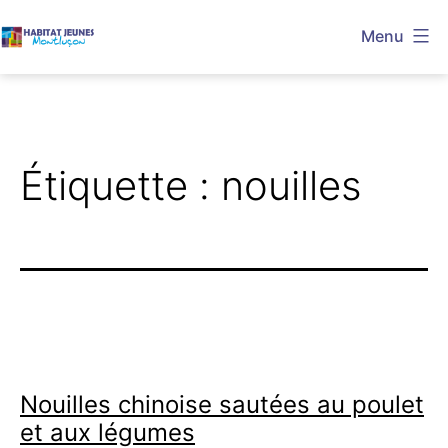
Aller
Menu
au
Habitat
contenu
Jeunes
Montluçon
Étiquette :
nouilles
Nouilles chinoise sautées au poulet
et aux légumes