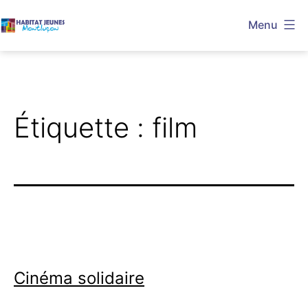
Aller
Menu
au
Habitat
contenu
Jeunes
Montluçon
Étiquette :
film
Cinéma solidaire