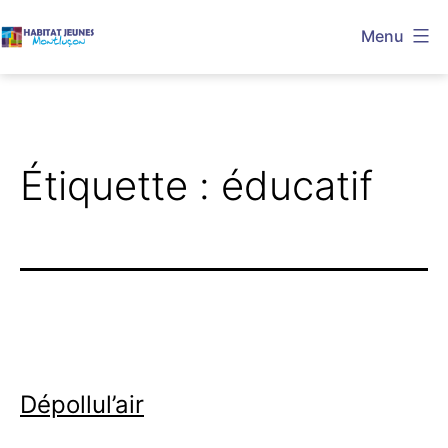
Aller
Menu
au
Habitat
contenu
Jeunes
Montluçon
Étiquette :
éducatif
Dépollul’air