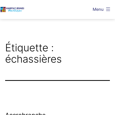
Aller
Menu
au
Habitat
contenu
Jeunes
Montluçon
Étiquette :
échassières