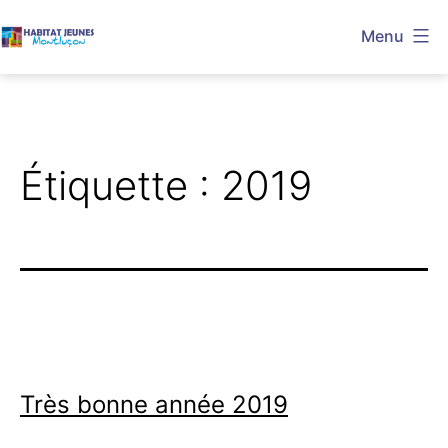
Aller
Menu
au
Habitat
contenu
Jeunes
Montluçon
Étiquette :
2019
Très bonne année 2019