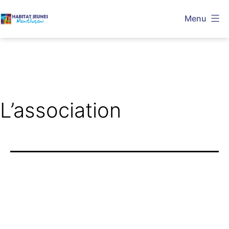
Aller
Menu
au
Habitat
contenu
Jeunes
Montluçon
L’association